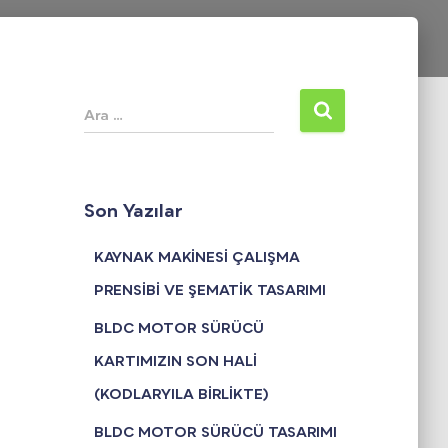
A
Ara …
r
a
m
a
Son Yazılar
:
KAYNAK MAKİNESİ ÇALIŞMA
PRENSİBİ VE ŞEMATİK TASARIMI
BLDC MOTOR SÜRÜCÜ
KARTIMIZIN SON HALİ
(KODLARYILA BİRLİKTE)
BLDC MOTOR SÜRÜCÜ TASARIMI