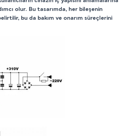
llanıcıların cihazın iç yapısını anlamalarına
rdımcı olur. Bu tasarımda, her bileşenin
belirtilir, bu da bakım ve onarım süreçlerini